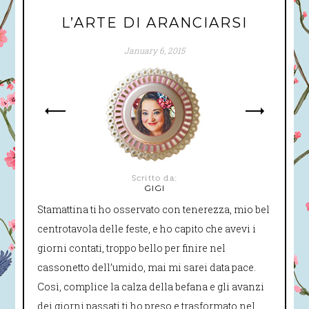
L’ARTE DI ARANCIARSI
COLLABORAZIONI
January 6, 2015
Scritto da:
GIGI
Stamattina ti ho osservato con tenerezza, mio bel
centrotavola delle feste, e ho capito che avevi i
giorni contati, troppo bello per finire nel
cassonetto dell’umido, mai mi sarei data pace.
Così, complice la calza della befana e gli avanzi
dei giorni passati ti ho preso e trasformato nel